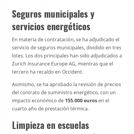
en
EspaÃ±a
Seguros municipales y
y
servicios energéticos
descubrir
las
En materia de contratación, se ha adjudicado el
principales
servicio de seguros municipales, dividido en tres
tendencias
lotes. Los dos principales han sido adjudicados a
para
Zurich Insurance Europe AG
, mientras que el
2026.
tercero ha recaído en
Occident
.
Para
Asimismo, se ha aprobado la revisión de precios
quienes
del contrato de suministro energético, con un
buscan
impacto económico de
155.000 euros
en el
opciones
cuarto año de prestación térmica.
de
pago
Limpieza en escuelas
seguras