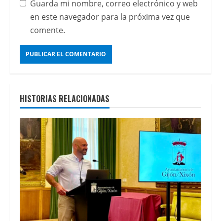
Guarda mi nombre, correo electrónico y web
del
en este navegador para la próxima vez que
sector
comente.
del
entretenimiento
digital
y
conoce
HISTORIAS RELACIONADAS
las
mejores
opciones
de
tragaperras
online
con
dinero
real