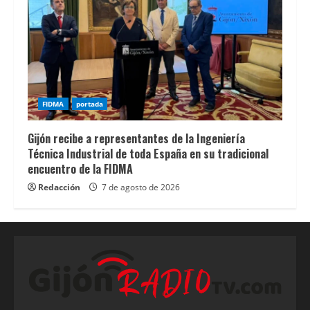
con
ingreso
mÃ­
nimo
de
1
FIDMA
portada
euro
Gijón recibe a representantes de la Ingeniería
en
Técnica Industrial de toda España en su tradicional
EspaÃ±a
encuentro de la FIDMA
explica
Redacción
7 de agosto de 2026
quÃ©
plataformas
permiten
realizar
depÃ³sitos
pequeÃ±os
y