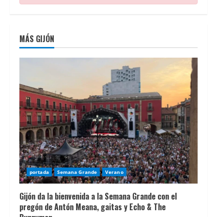
en
las
plataformas
MÁS GIJÓN
mÃ¡s
populares.
En
esta
guÃ­
a
sobre
los
mejores
casinos
portada
Semana Grande
Verano
online
con
Gijón da la bienvenida a la Semana Grande con el
pregón de Antón Meana, gaitas y Echo & The
bono