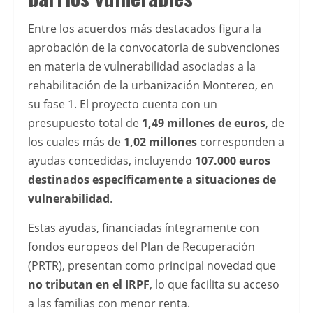
plataformas
de
Entre los acuerdos más destacados figura la
entretenimiento
aprobación de la convocatoria de subvenciones
online,
en materia de vulnerabilidad asociadas a la
ofreciendo
rehabilitación de la urbanización Montereo, en
mayor
su fase 1. El proyecto cuenta con un
comodidad
presupuesto total de
1,49 millones de euros
, de
y
los cuales más de
1,02 millones
corresponden a
rapidez
ayudas concedidas, incluyendo
107.000 euros
en
destinados específicamente a situaciones de
las
vulnerabilidad
.
transacciones.
Estas ayudas, financiadas íntegramente con
Para
fondos europeos del Plan de Recuperación
conocer
(PRTR), presentan como principal novedad que
las
no tributan en el IRPF
, lo que facilita su acceso
opciones
a las familias con menor renta.
mÃ¡s