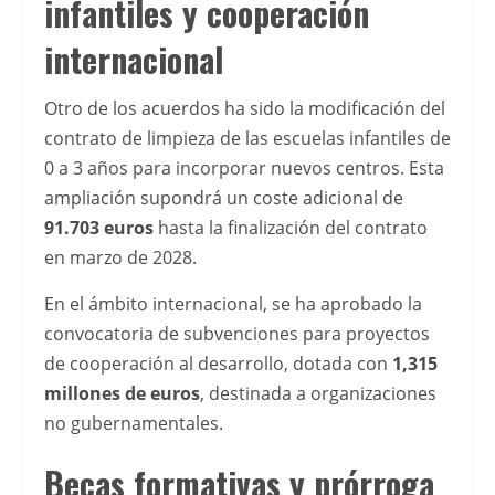
infantiles y cooperación
y
una
internacional
experiencia
de
Otro de los acuerdos ha sido la modificación del
juego
contrato de limpieza de las escuelas infantiles de
cÃ³moda,
0 a 3 años para incorporar nuevos centros. Esta
es
ampliación supondrá un coste adicional de
importante
91.703 euros
hasta la finalización del contrato
conocer
en marzo de 2028.
los
mejores
En el ámbito internacional, se ha aprobado la
casinos
convocatoria de subvenciones para proyectos
online
de cooperación al desarrollo, dotada con
1,315
con
millones de euros
, destinada a organizaciones
Mastercard
no gubernamentales.
en
Becas formativas y prórroga
EspaÃ±a