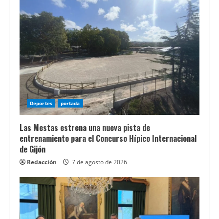
una
opciÃ³n
adecuada.
Para
quienes
buscan
empezar
Deportes
portada
con
un
Las Mestas estrena una nueva pista de
presupuesto
entrenamiento para el Concurso Hípico Internacional
reducido,
de Gijón
esta
Redacción
7 de agosto de 2026
guÃ­
a
sobre
casinos