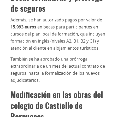
y
de seguros
comparar
sus
Además, se han autorizado pagos por valor de
caracterÃ­
15.993 euros
en becas para participantes en
sticas
cursos del plan local de formación, que incluyen
antes
formación en inglés (niveles A2, B1, B2 y C1) y
de
atención al cliente en alojamientos turísticos.
elegir
También se ha aprobado una prórroga
una
extraordinaria de un mes del actual contrato de
plataforma.
seguros, hasta la formalización de los nuevos
Analizar
adjudicatarios.
mÃ©todos
de
Modificación en las obras del
depÃ³sito,
condiciones
colegio de Castiello de
y
Bernueces
seguridad