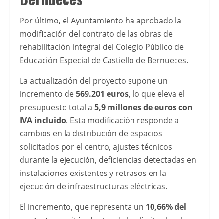
permite
Por último, el Ayuntamiento ha aprobado la
tomar
modificación del contrato de las obras de
una
rehabilitación integral del Colegio Público de
decisiÃ³n
Educación Especial de
Castiello de Bernueces
.
mÃ¡s
informada
La actualización del proyecto supone un
dentro
incremento de
569.201 euros
, lo que eleva el
del
presupuesto total a
5,9 millones de euros con
sector
IVA incluido
. Esta modificación responde a
del
cambios en la distribución de espacios
entretenimiento
solicitados por el centro, ajustes técnicos
digital.
durante la ejecución, deficiencias detectadas en
instalaciones existentes y retrasos en la
Para
ejecución de infraestructuras eléctricas.
quienes
buscan
El incremento, que representa un
10,66% del
opciones