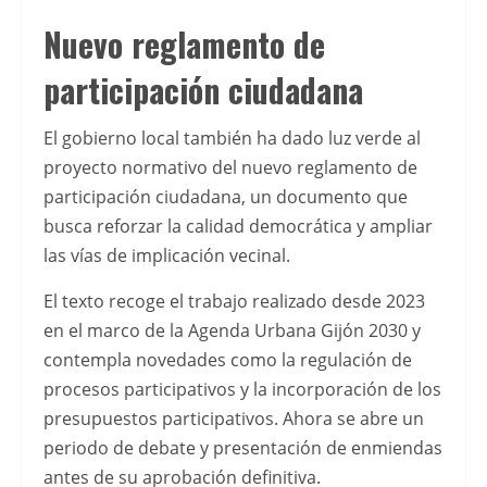
destacadas
Nuevo reglamento de
del
participación ciudadana
mercado
actual,
puedes
El gobierno local también ha dado luz verde al
consultar
proyecto normativo del nuevo reglamento de
esta
participación ciudadana, un documento que
guÃ­
busca reforzar la calidad democrática y ampliar
a
las vías de implicación vecinal.
sobre
El texto recoge el trabajo realizado desde 2023
mejores
en el marco de la Agenda Urbana Gijón 2030 y
casinos
contempla novedades como la regulación de
online
procesos participativos y la incorporación de los
con
presupuestos participativos. Ahora se abre un
Apple
periodo de debate y presentación de enmiendas
Pay
antes de su aprobación definitiva.