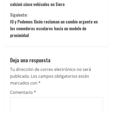
i
y
calcinó cinco vehículos en Siero
conocer
g
Siguiente:
los
u
IU y Podemos Xixón reclaman un cambio urgente en
operadores
los comedores escolares hacia un modelo de
mÃ¡s
e
proximidad
destacados.
l
En
esta
e
guÃ­
Deja una respuesta
a
y
Tu dirección de correo electrónico no será
sobre
e
publicada.
Los campos obligatorios están
casinos
marcados con
*
que
n
aceptan
Comentario
*
d
Paysafecard
en
o
EspaÃ±a