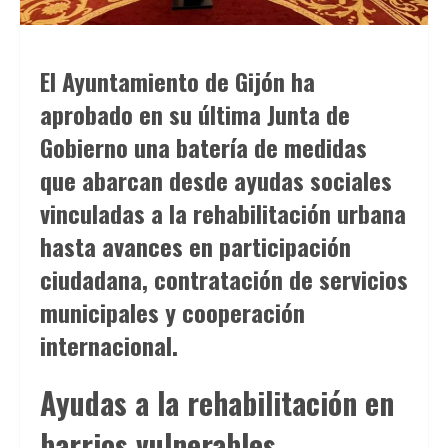
El Ayuntamiento de
Gijón
ha
Los
mÃ©todos
aprobado en su última Junta de
de
Gobierno una batería de medidas
pago
que abarcan desde ayudas sociales
digitales
vinculadas a la rehabilitación urbana
estÃ¡n
hasta avances en participación
transformando
la
ciudadana, contratación de servicios
experiencia
municipales y cooperación
de
internacional.
los
usuarios
Ayudas a la rehabilitación en
en
las
barrios vulnerables