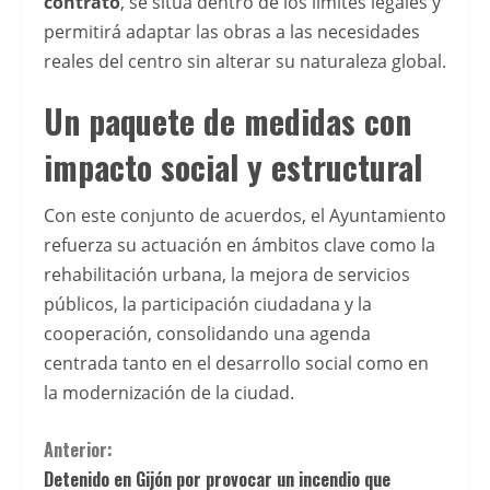
contrato
, se sitúa dentro de los límites legales y
de
permitirá adaptar las obras a las necesidades
pago
reales del centro sin alterar su naturaleza global.
rÃ¡pidas
Un paquete de medidas con
y
sencillas
impacto social y estructural
en
plataformas
Con este conjunto de acuerdos, el Ayuntamiento
de
refuerza su actuación en ámbitos clave como la
juego
rehabilitación urbana, la mejora de servicios
online,
públicos, la participación ciudadana y la
es
cooperación, consolidando una agenda
importante
centrada tanto en el desarrollo social como en
comparar
la modernización de la ciudad.
las
alternativas
S
Anterior:
disponibles
Detenido en Gijón por provocar un incendio que