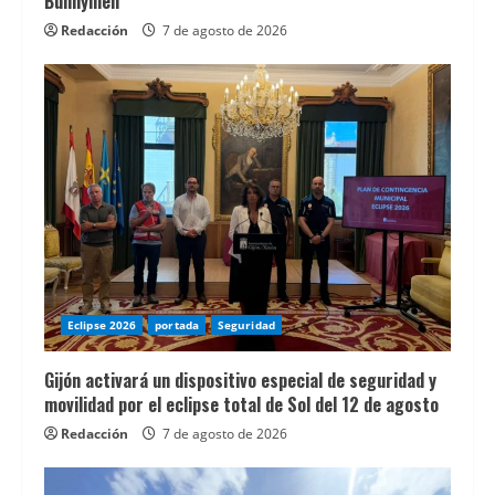
Bunnymen
sin
Redacción
7 de agosto de 2026
depÃ³sito
en
EspaÃ±a
se
pueden
encontrar
detalles
actualizados
sobre
ofertas,
Eclipse 2026
portada
Seguridad
condiciones
y
Gijón activará un dispositivo especial de seguridad y
aspectos
movilidad por el eclipse total de Sol del 12 de agosto
clave
Redacción
7 de agosto de 2026
para
elegir