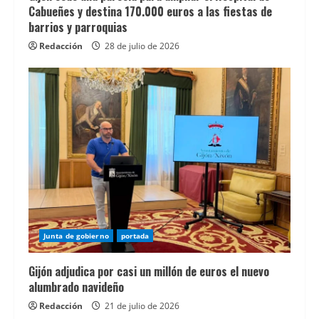
comparar
Cabueñes y destina 170.000 euros a las fiestas de
barrios y parroquias
alternativas
y
Redacción
28 de julio de 2026
entender
mejor
el
funcionamiento
de
los
casinos
online
legales
Junta de gobierno
portada
en
EspaÃ±a.
Gijón adjudica por casi un millón de euros el nuevo
alumbrado navideño
Para
los
Redacción
21 de julio de 2026