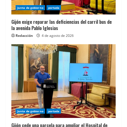
con
informaciÃ³n
Junta de gobierno
portada
actualizada
Gijón exige reparar las deficiencias del carril bus de
sobre
la avenida Pablo Iglesias
plataformas,
Redacción
4 de agosto de 2026
novedades
y
aspectos
importantes
antes
de
jugar.
Una
guÃ­
a
Junta de gobierno
portada
especializada
permite
Gijón cede una parcela para ampliar el Hospital de