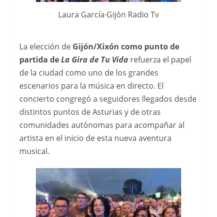
en
Laura García·Gijón Radio Tv
EspaÃ±a
y
La elección de
Gijón/Xixón como punto de
descubrir
partida de
La Gira de Tu Vida
refuerza el papel
las
de la ciudad como uno de los grandes
principales
escenarios para la música en directo. El
tendencias
concierto congregó a seguidores llegados desde
para
distintos puntos de Asturias y de otras
2026.
comunidades autónomas para acompañar al
Para
artista en el inicio de esta nueva aventura
quienes
musical.
buscan
opciones
de
pago
seguras