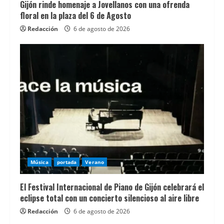
permite
Gijón rinde homenaje a Jovellanos con una ofrenda
comparar
floral en la plaza del 6 de Agosto
alternativas
Redacción
6 de agosto de 2026
y
entender
mejor
el
funcionamiento
de
los
casinos
online
legales
Música
portada
Verano
en
El Festival Internacional de Piano de Gijón celebrará el
EspaÃ±a.
eclipse total con un concierto silencioso al aire libre
Para
Redacción
6 de agosto de 2026
los