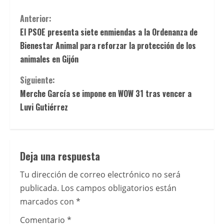
EspaÃ±a
y
S
Anterior:
comparar
El PSOE presenta siete enmiendas a la Ordenanza de
i
sus
Bienestar Animal para reforzar la protección de los
caracterÃ­
g
animales en Gijón
sticas
u
Siguiente:
antes
Merche García se impone en WOW 31 tras vencer a
de
e
Luvi Gutiérrez
elegir
l
una
plataforma.
e
Analizar
Deja una respuesta
mÃ©todos
y
Tu dirección de correo electrónico no será
de
e
publicada.
Los campos obligatorios están
depÃ³sito,
marcados con
*
condiciones
n
y
Comentario
*