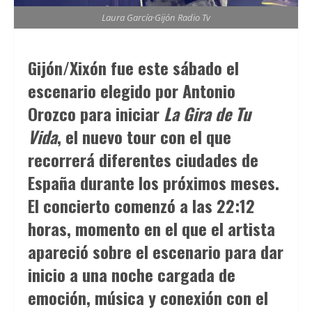
Laura García·Gijón Radio Tv
Gijón/Xixón fue este sábado el
Los
mÃ©todos
escenario elegido por Antonio
de
Orozco para iniciar
La Gira de Tu
pago
Vida
, el nuevo tour con el que
digitales
recorrerá diferentes ciudades de
estÃ¡n
España durante los próximos meses.
transformando
la
El concierto comenzó a las 22:12
experiencia
horas, momento en el que el artista
de
apareció sobre el escenario para dar
los
inicio a una noche cargada de
usuarios
en
emoción, música y conexión con el
las