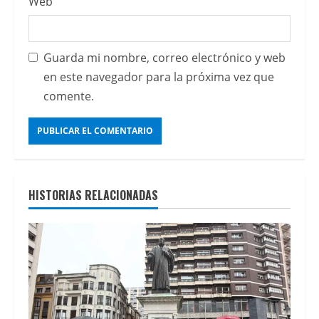
Web
opciones
de
pago
Guarda mi nombre, correo electrónico y web
rÃ¡pidas
en este navegador para la próxima vez que
y
comente.
sencillas
en
plataformas
de
juego
HISTORIAS RELACIONADAS
online,
es
importante
comparar
las
alternativas
disponibles