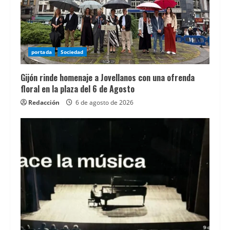
y
conocer
los
operadores
portada
Sociedad
mÃ¡s
Gijón rinde homenaje a Jovellanos con una ofrenda
destacados.
floral en la plaza del 6 de Agosto
En
Redacción
6 de agosto de 2026
esta
guÃ­
a
sobre
casinos
que
aceptan
Paysafecard
en