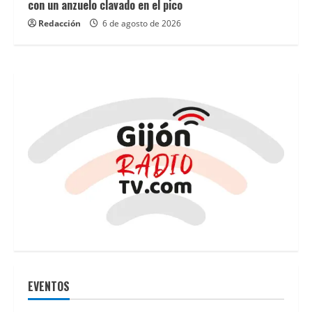
tendencias
con un anzuelo clavado en el pico
del
Redacción
6 de agosto de 2026
sector
del
entretenimiento
digital
y
conoce
las
mejores
opciones
de
tragaperras
online
con
EVENTOS
dinero
real