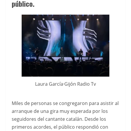
público.
plataformas
de
entretenimiento
online,
ofreciendo
mayor
comodidad
y
rapidez
en
Laura García·Gijón Radio Tv
las
transacciones.
Para
Miles de personas se congregaron para asistir al
conocer
arranque de una gira muy esperada por los
las
seguidores del cantante catalán. Desde los
opciones
primeros acordes, el público respondió con