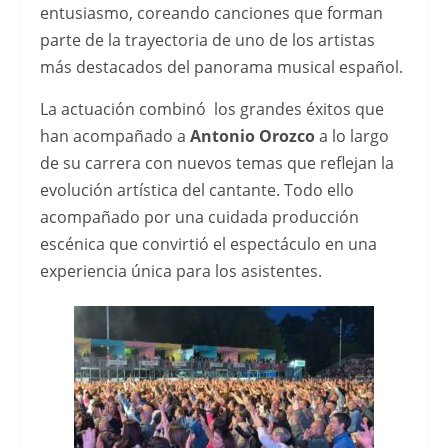
mÃ¡s
entusiasmo, coreando canciones que forman
destacadas
parte de la trayectoria de uno de los artistas
del
más destacados del panorama musical español.
mercado
La actuación combinó los grandes éxitos que
actual,
han acompañado a
Antonio Orozco
a lo largo
puedes
de su carrera con nuevos temas que reflejan la
consultar
evolución artística del cantante. Todo ello
esta
acompañado por una cuidada producción
guÃ­
escénica que convirtió el espectáculo en una
a
experiencia única para los asistentes.
sobre
mejores
casinos
online
con
Apple
Pay