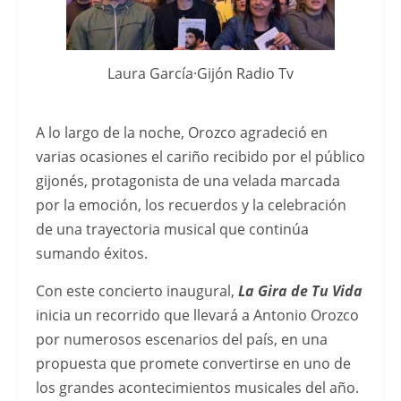
y
una
experiencia
Laura García·Gijón Radio Tv
de
juego
A lo largo de la noche, Orozco agradeció en
cÃ³moda,
varias ocasiones el cariño recibido por el público
es
gijonés, protagonista de una velada marcada
importante
por la emoción, los recuerdos y la celebración
conocer
de una trayectoria musical que continúa
los
sumando éxitos.
mejores
casinos
Con este concierto inaugural,
La Gira de Tu Vida
online
inicia un recorrido que llevará a Antonio Orozco
con
por numerosos escenarios del país, en una
Mastercard
propuesta que promete convertirse en uno de
en
los grandes acontecimientos musicales del año.