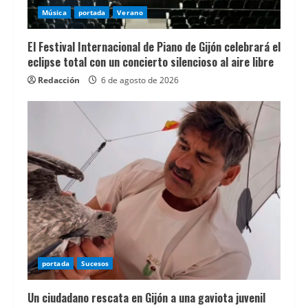
EspaÃ±a
Música
portada
Verano
encontrarÃ¡s
informaciÃ³n
El Festival Internacional de Piano de Gijón celebrará el
Ãºtil
eclipse total con un concierto silencioso al aire libre
para
Redacción
6 de agosto de 2026
valorar
diferentes
opciones
y
sus
caracterÃ­
sticas
principales.
Descubre
portada
Sucesos
las
Ãºltimas
Un ciudadano rescata en Gijón a una gaviota juvenil