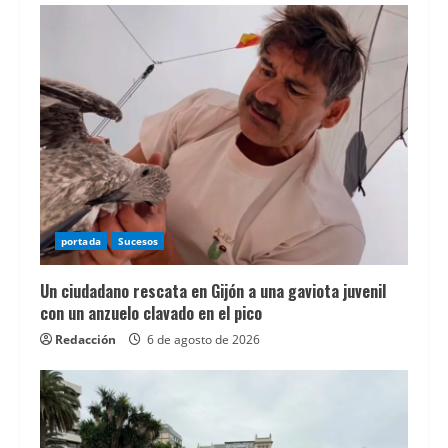
usuarios
que
buscan
nuevas
opciones
de
entretenimiento
digital,
es
portada
Sucesos
importante
Un ciudadano rescata en Gijón a una gaviota juvenil
conocer
con un anzuelo clavado en el pico
las
Redacción
6 de agosto de 2026
caracterÃ­
sticas
y
promociones