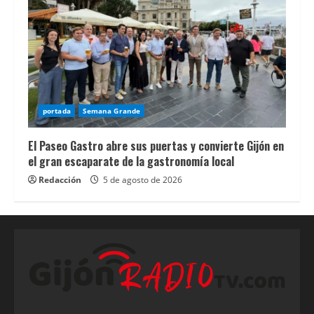
disponibles
en
las
plataformas
mÃ¡s
populares.
portada
Semana Grande
En
esta
El Paseo Gastro abre sus puertas y convierte Gijón en
guÃ­
el gran escaparate de la gastronomía local
a
Redacción
5 de agosto de 2026
sobre
los
mejores
casinos
online
con
bono