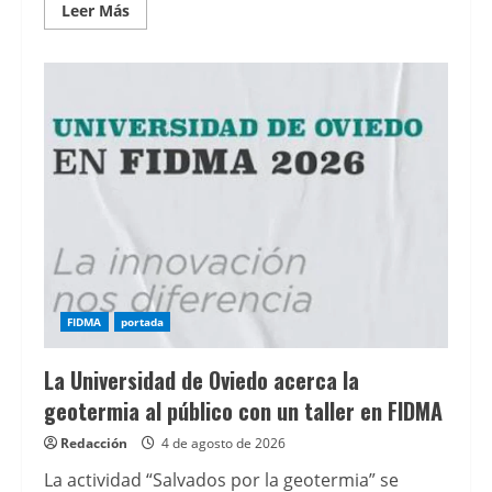
Leer
Leer Más
más
acerca
de
Gijón
exige
reparar
las
deficiencias
del
carril
bus
de
la
avenida
Pablo
Iglesias
FIDMA
portada
La Universidad de Oviedo acerca la
geotermia al público con un taller en FIDMA
Redacción
4 de agosto de 2026
La actividad “Salvados por la geotermia” se