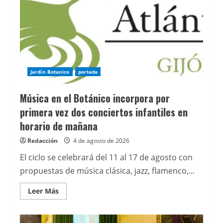
Jardín Botanico
portada
Música en el Botánico incorpora por
primera vez dos conciertos infantiles en
horario de mañana
Redacción
4 de agosto de 2026
El ciclo se celebrará del 11 al 17 de agosto con
propuestas de música clásica, jazz, flamenco,...
Leer
Leer Más
más
acerca
de
Música