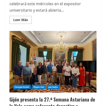
celebrará este miércoles en el expositor
universitario y estará abierta...
Leer
Leer Más
más
acerca
de
La
Universidad
de
Oviedo
acerca
la
geotermia
al
público
con
un
taller
en
FIDMA
Competición
Deportes
portada
Gijón presenta la 27.ª Semana Asturiana de
la Vela como referente deportivo y