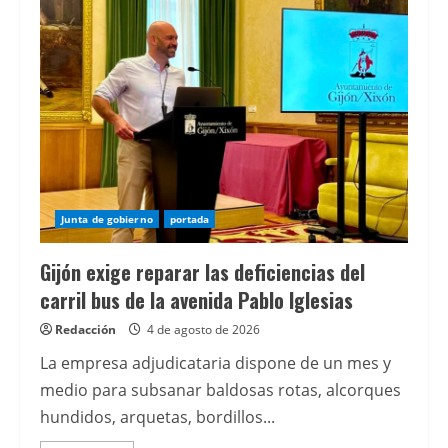
en
el
Botánico
incorpora
por
primera
vez
dos
conciertos
infantiles
en
horario
de
mañana
Junta de gobierno
portada
Gijón exige reparar las deficiencias del
carril bus de la avenida Pablo Iglesias
Redacción
4 de agosto de 2026
La empresa adjudicataria dispone de un mes y
medio para subsanar baldosas rotas, alcorques
hundidos, arquetas, bordillos...