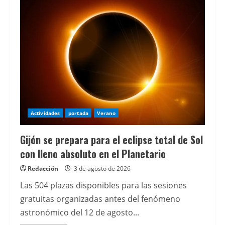
PSOE
acusa
al
Gobierno
de
Gijón
de
bloquear
los
pasos
seguros
entre
La
Calzada
y
Jove
Actividades
portada
Verano
Gijón se prepara para el eclipse total de Sol
con lleno absoluto en el Planetario
Redacción
3 de agosto de 2026
Las 504 plazas disponibles para las sesiones
gratuitas organizadas antes del fenómeno
astronómico del 12 de agosto...