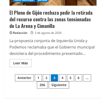
El Pleno de Gijón rechaza pedir la retirada
del recurso contra las zonas tensionadas
de La Arena y Cimavilla
Redacción
3 de agosto de 2026
La propuesta conjunta de Izquierda Unida y
Podemos reclamaba que el Gobierno municipal
desistiera del procedimiento presentado...
Leer
Leer Más
más
acerca
de
Paginación
El
Anterior
1
2
3
4
5
6
…
Pleno
de
206
Siguiente
de
Gijón
rechaza
pedir
entradas
la
retirada
del
recurso