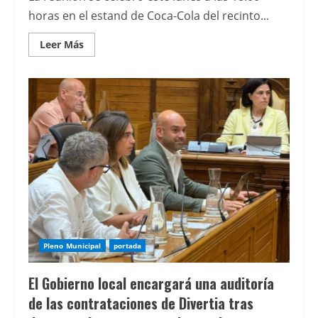
horas en el estand de Coca-Cola del recinto...
Leer
Leer Más
más
acerca
de
Encuentro
del
sector
turístico
y
hotelero
de
OTEA
en
FIDMA
Pleno Municipal
portada
El Gobierno local encargará una auditoría
de las contrataciones de Divertia tras