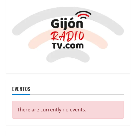
contra
las
zonas
tensionadas
de
La
Arena
y
Cimavilla
EVENTOS
There are currently no events.