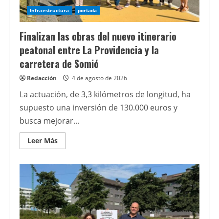
Infraestructura
portada
Finalizan las obras del nuevo itinerario
peatonal entre La Providencia y la
carretera de Somió
Redacción
4 de agosto de 2026
La actuación, de 3,3 kilómetros de longitud, ha
supuesto una inversión de 130.000 euros y
busca mejorar...
Leer
Leer Más
más
acerca
de
Finalizan
las
obras
del
nuevo
itinerario
peatonal
entre