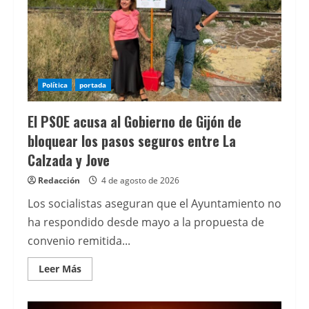
La
Providencia
y
la
carretera
de
Somió
Política
portada
El PSOE acusa al Gobierno de Gijón de
bloquear los pasos seguros entre La
Calzada y Jove
Redacción
4 de agosto de 2026
Los socialistas aseguran que el Ayuntamiento no
ha respondido desde mayo a la propuesta de
convenio remitida...
Leer
Leer Más
más
acerca
de
El