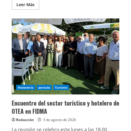
Leer
Leer Más
más
acerca
de
Gijón
se
prepara
para
el
eclipse
total
de
Sol
con
lleno
absoluto
en
el
Planetario
Hostelería
portada
Turismo
Encuentro del sector turístico y hotelero de
OTEA en FIDMA
Redacción
3 de agosto de 2026
La reunión se celebro este lunes a las 18.00