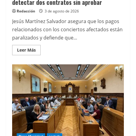
detectar dos contratos sin aprobar
Redacción
3 de agosto de 2026
Jesús Martínez Salvador asegura que los pagos
relacionados con los conciertos afectados están
paralizados y defiende que...
Leer
Leer Más
más
acerca
de
El
Gobierno
local
encargará
una
auditoría
de
las
contrataciones
de
Divertia
tras
detectar
dos
contratos
sin
aprobar
Pleno Municipal
portada