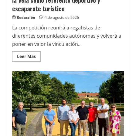
escaparate turístico
Redacción
4 de agosto de 2026
La competición reunirá a regatistas de
diferentes comunidades autónomas y volverá a
poner en valor la vinculación...
Leer
Leer Más
más
acerca
de
Gijón
presenta
la
27.ª
Semana
Asturiana
de
la
Vela
como
referente
deportivo
y
escaparate
turístico